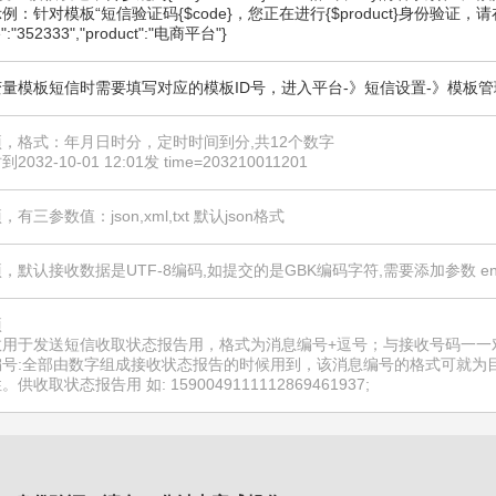
例：针对模板“短信验证码{$code}，您正在进行{$product}身份验证
e":"352333","product":"电商平台"}
量模板短信时需要填写对应的模板ID号，进入平台-》短信设置-》模板管
，格式：年月日时分，定时时间到分,共12个数字
2032-10-01 12:01发 time=203210011201
有三参数值：json,xml,txt 默认json格式
，默认接收数据是UTF-8编码,如提交的是GBK编码字符,需要添加参数 enco
项
数用于发送短信收取状态报告用，格式为消息编号+逗号；与接收号码一一
编号:全部由数字组成接收状态报告的时候用到，该消息编号的格式可就为
供收取状态报告用 如: 1590049111112869461937;