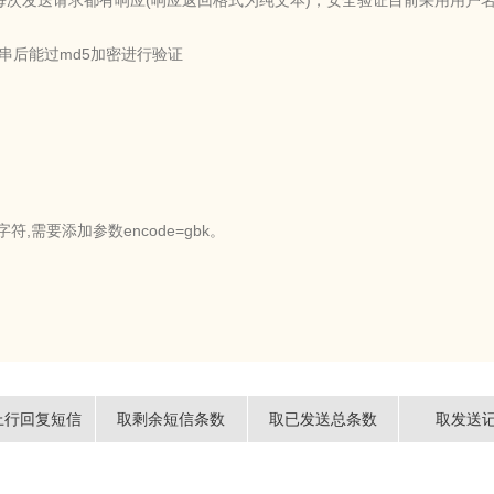
次发送请求都有响应(响应返回格式为纯文本)，安全验证目前采用用户名
符串后能过md5加密进行验证
符,需要添加参数encode=gbk。
上行回复短信
取剩余短信条数
取已发送总条数
取发送