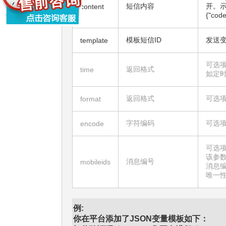
短信内容
开。示
content
{"cod
模板短信ID
发送变
template
可选项
返回格式
time
如定时到
返回格式
可选项，
format
字符编码
可选项
encode
可选
该参
消息编号
mobileids
消息
唯一性。
例:
你在平台添加了JSON变量模板如下：