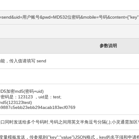
s/?ac=send&uid=用户账号&pwd=MD532位密码&mobile=号码&content={"key"
参数说明
能，传入值请填写 send
名
D5加密md5(密码+uid)
码是：123123 ，uid是：test;
d5(123123test)
9887c5ebb23ebb294acab183ecf0769
口同时发送给多个号码时,号码之间用英文半角逗号分隔(,);小灵通需加区号 如:139
N变量模板发送，传参规则{"key":"value"}JSON格式，key的名字