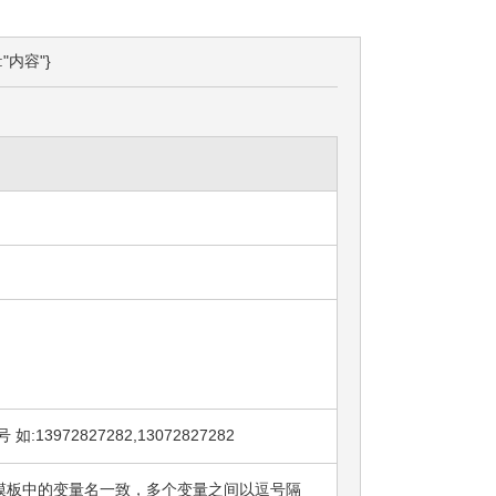
:"内容"}
72827282,13072827282
须和申请模板中的变量名一致，多个变量之间以逗号隔