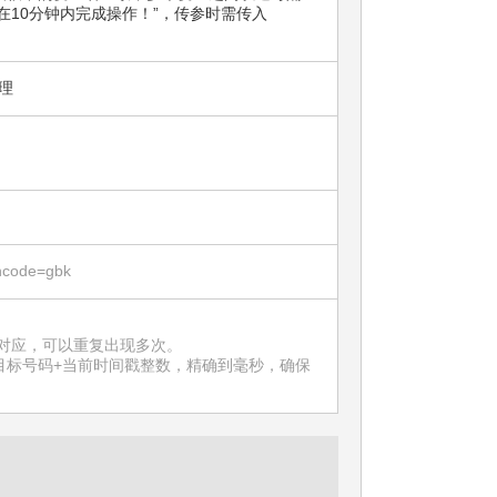
，请在10分钟内完成操作！”，传参时需传入
理
de=gbk
对应，可以重复出现多次。
目标号码+当前时间戳整数，精确到毫秒，确保