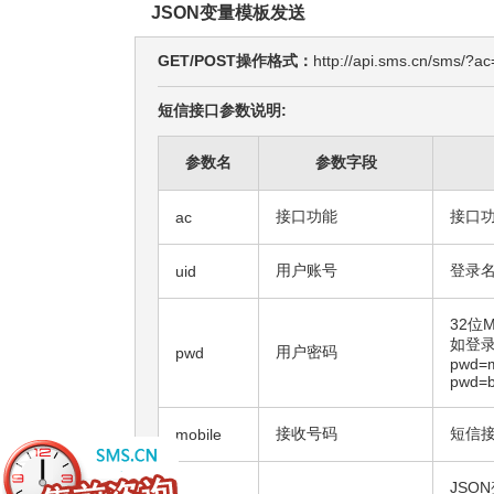
JSON变量模板发送
GET/POST操作格式：
http://api.sms.cn/sm
短信接口参数说明:
参数名
参数字段
接口功能
接口功
ac
用户账号
登录
uid
32位M
如登录密
用户密码
pwd
pwd=m
pwd=b
接收号码
短信接
mobile
JSO