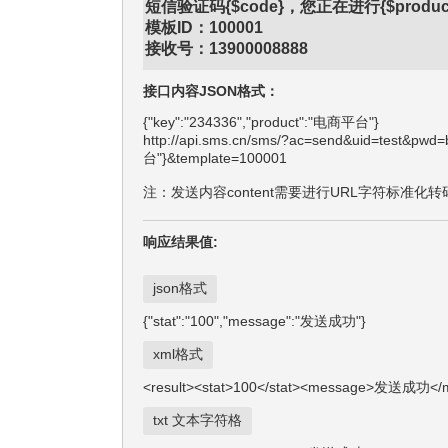
短信验证码{$code}，您正在进行{$pro
模板ID：100001
接收号：13900008888
接口内容JSON格式：
{"key":"234336","product":"电商平台"}
http://api.sms.cn/sms/?ac=send&uid=test&pw
台"}&template=100001
注：发送内容content需要进行URL字符标准化转
响应结果值:
json格式
{"stat":"100","message":"发送成功"}
xml格式
<result><stat>100</stat><message>发送成功</m
txt 文本字符格