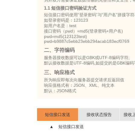
另外双方需要保证数据传输的完整性和安全性，每
1.1 短信接口密码验证方式
短信接口密码使用“登录密码”与“用户名”拼接字
如登录密码是：123123
如用户名是：test
接口密码（pwd）=md5(登录密码+用户名)
pwd=md5(123123test)
pwd=b9887c5ebb23ebb294acab183ecf0769
二、字符编码
服务器接收数据可以是GBK或UTF-8编码字符;
默认接收数据是UTF-8编码,如提交的是GBK编码字
三、响应格式
所为响应即每次向服务器提交请求后返回值
响应值格式有：JSON、XML、纯文本
默认：JSON格式
短信接口发送
接收状态报告
接收
  ▲    短信接口发送