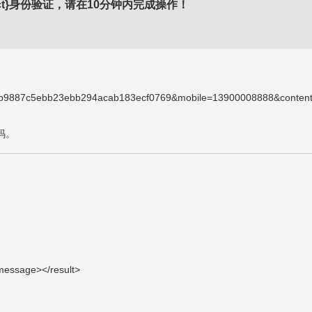
duct}身份验证，请在10分钟内完成操作！
d=b9887c5ebb23ebb294acab183ecf0769&mobile=13900008888&content
码。
essage></result>